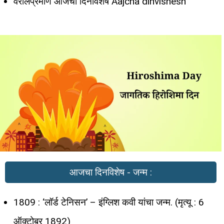
वरीलप्रमाणे आजचा दिनविशेष Aajcha dinvishesh
आजचा दिनविशेष - जन्म :
1809 : ‘लॉर्ड टेनिसन’ – इंग्लिश कवी यांचा जन्म. (मृत्यू : 6
ऑक्टोबर 1892)