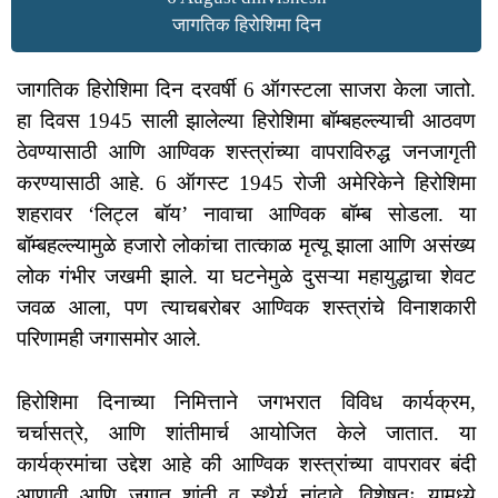
जागतिक हिरोशिमा दिन
जागतिक हिरोशिमा दिन दरवर्षी 6 ऑगस्टला साजरा केला जातो.
हा दिवस 1945 साली झालेल्या हिरोशिमा बॉम्बहल्ल्याची आठवण
ठेवण्यासाठी आणि आण्विक शस्त्रांच्या वापराविरुद्ध जनजागृती
करण्यासाठी आहे. 6 ऑगस्ट 1945 रोजी अमेरिकेने हिरोशिमा
शहरावर ‘लिट्ल बॉय’ नावाचा आण्विक बॉम्ब सोडला. या
बॉम्बहल्ल्यामुळे हजारो लोकांचा तात्काळ मृत्यू झाला आणि असंख्य
लोक गंभीर जखमी झाले. या घटनेमुळे दुसऱ्या महायुद्धाचा शेवट
जवळ आला, पण त्याचबरोबर आण्विक शस्त्रांचे विनाशकारी
परिणामही जगासमोर आले.
हिरोशिमा दिनाच्या निमित्ताने जगभरात विविध कार्यक्रम,
चर्चासत्रे, आणि शांतीमार्च आयोजित केले जातात. या
कार्यक्रमांचा उद्देश आहे की आण्विक शस्त्रांच्या वापरावर बंदी
आणावी आणि जगात शांती व स्थैर्य नांदावे. विशेषतः यामध्ये