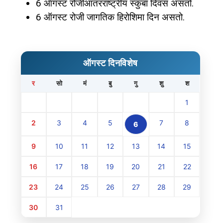
6 ऑगस्ट रोजीआंतरराष्ट्रीय स्कुबा दिवस असतो.
6 ऑगस्ट रोजी जागतिक हिरोशिमा दिन असतो.
ऑगस्ट दिनविशेष
र
सो
मं
बु
गु
शु
श
1
2
3
4
5
7
8
6
9
10
11
12
13
14
15
16
17
18
19
20
21
22
23
24
25
26
27
28
29
30
31