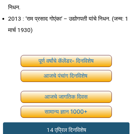
निधन.
2013 : ‘राम प्रसाद गोएंका’ – उद्योगपती यांचे निधन. (जन्म: 1
मार्च 1930)
पूर्ण वर्षांचे कॅलेंडर- दिनविशेष
आजचे पंचांग दिनविशेष
आजचे जागतिक दिवस
सामान्य ज्ञान 1000+
14 एप्रिल दिनविशेष