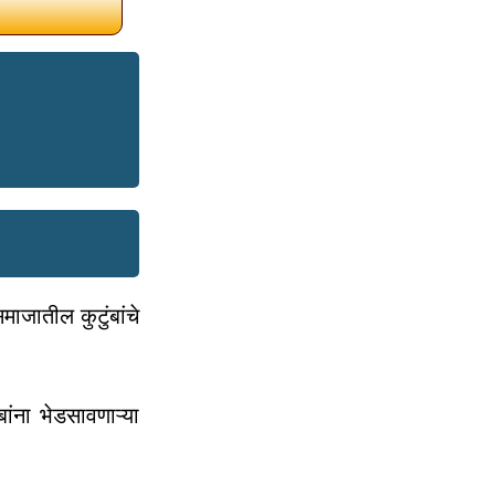
ाजातील कुटुंबांचे
ंना भेडसावणाऱ्या