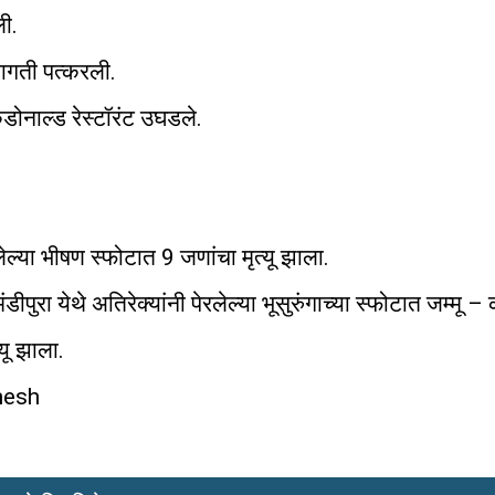
ली.
णागती पत्करली.
ॅकडोनाल्ड रेस्टॉरंट उघडले.
लेल्या भीषण स्फोटात 9 जणांचा मृत्यू झाला.
पुरा येथे अतिरेक्यांनी पेरलेल्या भूसुरुंगाच्या स्फोटात जम्मू – 
यू झाला.
shesh