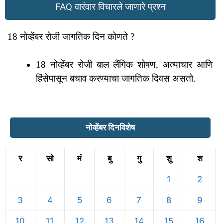
FAQ वारंवार विचारले जाणारे प्रश्न
18 नोव्हेंबर रोजी जागतिक दिन कोणते ?
18 नोव्हेंबर रोजी बाल लैंगिक शोषण, अत्याचार आणि
हिंसेपासून बचाव करण्याचा जागतिक दिवस असतो.
नोव्हेंबर दिनविशेष
र
सो
मं
बु
गु
शु
श
1
2
3
4
5
6
7
8
9
10
11
12
13
14
15
16