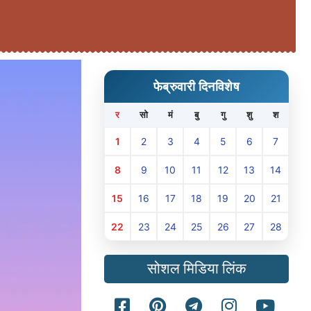
फेब्रुवारी दिनविशेष
र
सो
मं
बु
गु
शु
श
1
2
3
4
5
6
7
8
9
10
11
12
13
14
15
16
17
18
19
20
21
22
23
24
25
26
27
28
सोशल मिडिया लिंक