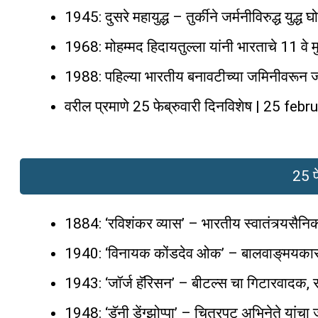
1945: दुसरे महायुद्ध – तुर्कीने जर्मनीविरुद्ध युद्ध घ
1968: मोहम्मद हिदायतुल्ला यांनी भारताचे 11 वे म
1988: पहिल्या भारतीय बनावटीच्या जमिनीवरून जमिन
वरील प्रमाणे 25 फेब्रुवारी दिनविशेष | 25 feb
25 फ
1884: ‘रविशंकर व्यास’ – भारतीय स्वातंत्र्यसैनि
1940: ‘विनायक कोंडदेव ओक’ – बालवाङ्‌मयकार य
1943: ‘जॉर्ज हॅरिसन’ – बीटल्स चा गिटारवादक, स
1948: ‘डॅनी डेंग्झोप्पा’ – चित्रपट अभिनेते यांचा 