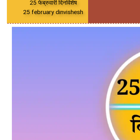
25 फेब्रुवारी दिनविशेष
25 february dinvishesh