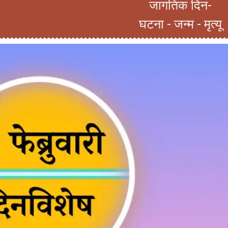
जागतिक दिन-
घटना - जन्म - मृत्यू