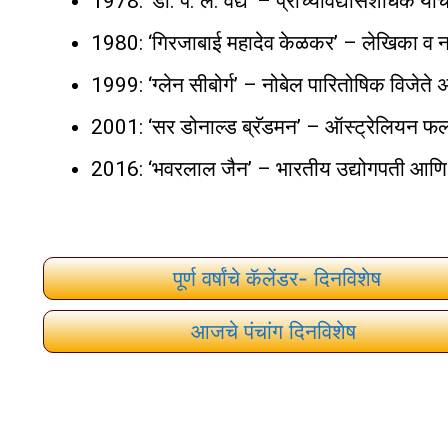
1978: ‘डॉ. प. ल. वैद्य’ – प्राच्यविद्यासंशोधक य
1980: ‘गिरजाबाई महादेव केळकर’ – लेखिका व न
1999: ‘ग्लेन सीबोर्ग’ – नोबेल पारितोषिक विजेते
2001: ‘सर डोनाल्ड ब्रॅडमन’ – ऑस्ट्रेलियन फ
2016: ‘भवरलाल जैन’ – भारतीय उद्योगपती आणि 
पूर्ण वर्षांचे कॅलेंडर- दिनविशेष
आजचे पंचांग दिनविशेष