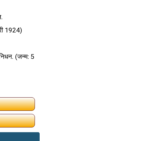
न.
वारी 1924)
 निधन. (जन्म: 5