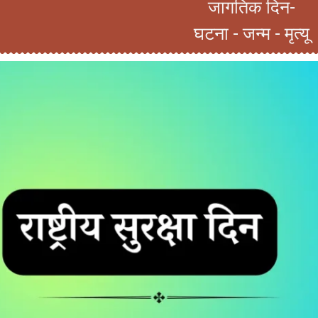
जागतिक दिन-
घटना - जन्म - मृत्यू