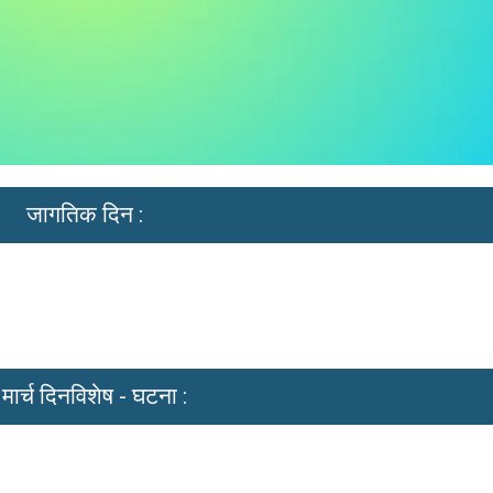
जागतिक दिन :
मार्च दिनविशेष - घटना :