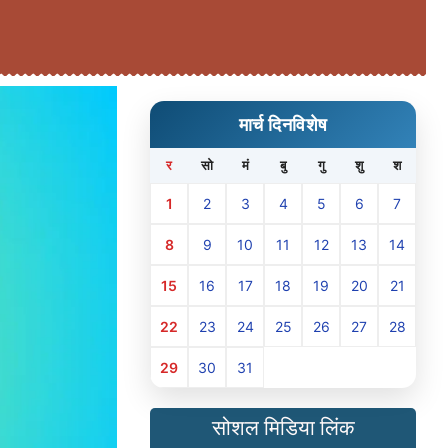
मार्च दिनविशेष
र
सो
मं
बु
गु
शु
श
1
2
3
4
5
6
7
8
9
10
11
12
13
14
15
16
17
18
19
20
21
22
23
24
25
26
27
28
29
30
31
सोशल मिडिया लिंक