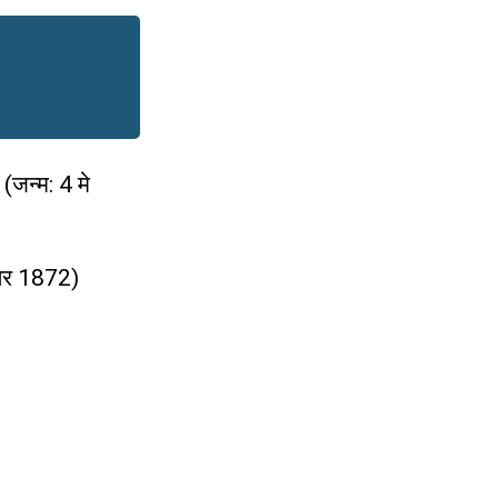
(जन्म: 4 मे
ंबर 1872)