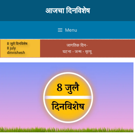
आजचा दिनविशेष
Menu
8 जुलै दिनविशेष
जागतिक दिन-
8 july
घटना - जन्म - मृत्यू
dinvishesh