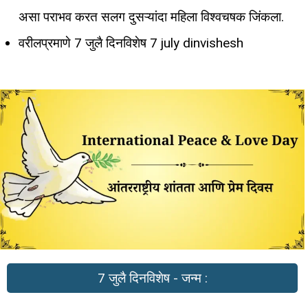
असा पराभव करत सलग दुसऱ्यांदा महिला विश्वचषक जिंकला.
वरीलप्रमाणे 7 जुलै दिनविशेष 7 july dinvishesh
7 जुलै दिनविशेष - जन्म :