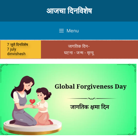
आजचा दिनविशेष
Menu
7 जुलै दिनविशेष
जागतिक दिन-
7 july
घटना - जन्म - मृत्यू
dinvishesh