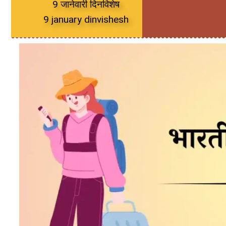
9 जानेवारी दिनविशेष
9 january dinvishesh