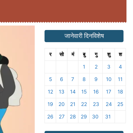
जानेवारी दिनविशेष
र
सो
मं
बु
गु
शु
श
1
2
3
4
5
6
7
8
9
10
11
12
13
14
15
16
17
18
19
20
21
22
23
24
25
26
27
28
29
30
31