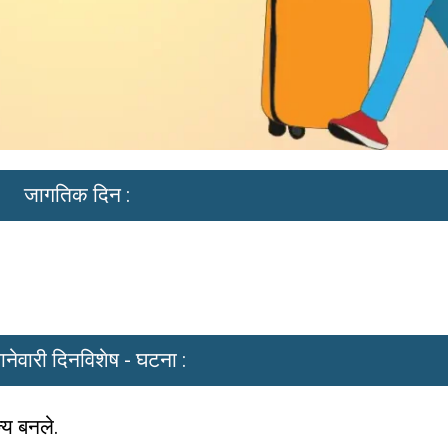
जागतिक दिन :
नेवारी दिनविशेष - घटना :
्य बनले.